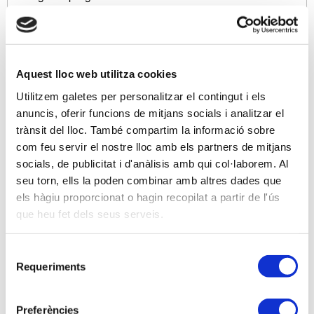
PROGRAMA
En primer lloc i com a introducció una breu
referència a les normes sobre impost sobre
Aquest lloc web utilitza cookies
beneficis:
13ª del PGC, 15ª PGC Pimes.
Utilitzem galetes per personalitzar el contingut i els
anuncis, oferir funcions de mitjans socials i analitzar el
La base de la sessió se centra a analitzar els fulls
trànsit del lloc. També compartim la informació sobre
12, 13, 14 i 14 bis
, del model 200 de l'Impost sobre
com feu servir el nostre lloc amb els partners de mitjans
societats, que és on es troba la liquidació partint del
socials, de publicitat i d'anàlisis amb qui col·laborem. Al
resultat comptable, fent un recorregut de totes les
seu torn, ells la poden combinar amb altres dades que
possibilitats allà referenciades i seva incidència
els hàgiu proporcionat o hagin recopilat a partir de l'ús
comptable.
que heu fet dels seus serveis.
Normes 13ª del PGC i 15a del PGC Pimes:
Selecció
1.1.- Actius i passius per impost corrent.
Requeriments
de
1.2.- Actius i passius per impost diferit.
consentiment
1.3.- Diferències temporànies imposables i
Preferències