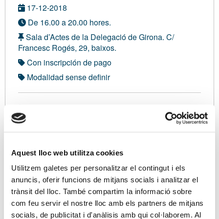
17-12-2018
De 16.00 a 20.00 hores.
Sala d’Actes de la Delegació de Girona. C/
Francesc Rogés, 29, baixos.
Con inscripción de pago
Modalidad sense definir
No asociado:
195,00 €
Soy asociado/a
Aquest lloc web utilitza cookies
Utilitzem galetes per personalitzar el contingut i els
Ponentes
anuncis, oferir funcions de mitjans socials i analitzar el
Sr. Jorge Pérez, Professor de Dret del Treball i de la
trànsit del lloc. També compartim la informació sobre
Seguretat Social de la UAB. Sots Inspector Laboral
com feu servir el nostre lloc amb els partners de mitjans
de Treball i Seguretat Social a la Inspecció
socials, de publicitat i d'anàlisis amb qui col·laborem. Al