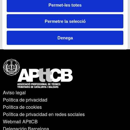
3. Les noves formes de treball: el treball en
Permet-les totes
plataforma i la incidència de les noves tecnologies.
Impacte en el Dret del Treball.
Permetre la selecció
4. Comentaris d'algunes rellevants sentències
recents en matèria social.
Denega
Aviso legal
Política de privacidad
Política de cookies
Política de privacidad en redes sociales
Webmail APttCB
Delegación Barcelona