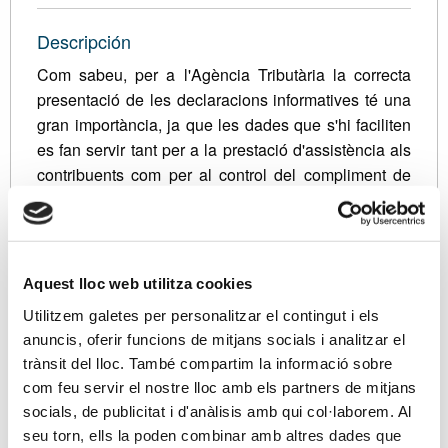
Descripción
Com sabeu, per a l'Agència Tributària la correcta
presentació de les declaracions informatives té una
gran importància, ja que les dades que s'hi faciliten
es fan servir tant per a la prestació d'assistència als
contribuents com per al control del compliment de
les obligacions principals. Per aquesta raó, igual
que en anys anteriors, l'AEAT ofereix, unes sessions
informatives sobre aquestes declaracions i, en
general, sobre novetats normatives, en col·laboració
Aquest lloc web utilitza cookies
amb els col·legis i associacions professionals.
Utilitzem galetes per personalitzar el contingut i els
PROGRAMA
anuncis, oferir funcions de mitjans socials i analitzar el
trànsit del lloc. També compartim la informació sobre
NOVETATS DE DECLARACIONS INFORMATIVES
com feu servir el nostre lloc amb els partners de mitjans
2018:
socials, de publicitat i d'anàlisis amb qui col·laborem. Al
-
Transmissió de Grans Volums d’Informació on line
seu torn, ells la poden combinar amb altres dades que