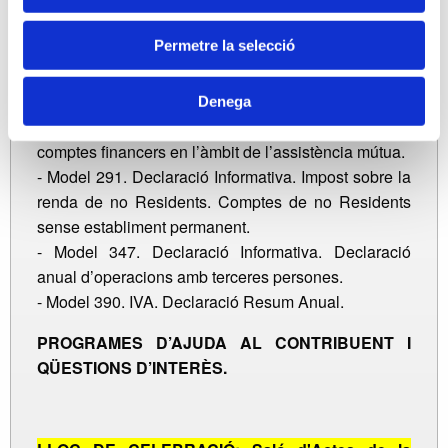
contraprestació derivada de comptes en tota classe
d’institucions financeres.
Permetre la selecció
- Model 198. Declaració Informativa. Declaració
anual d’operacions amb actius financers i altres
valors mobiliaris.
Denega
- Model 289. Declaració Informativa anual de
comptes financers en l’àmbit de l’assistència mútua.
- Model 291. Declaració Informativa. Impost sobre la
renda de no Residents. Comptes de no Residents
sense establiment permanent.
- Model 347. Declaració Informativa. Declaració
anual d’operacions amb terceres persones.
- Model 390. IVA. Declaració Resum Anual.
PROGRAMES D’AJUDA AL CONTRIBUENT I
QÜESTIONS D’INTERÈS.