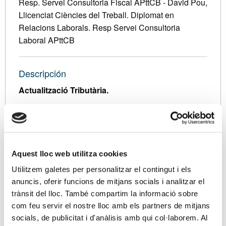
Resp. Servei Consultoria Fiscal APttCB - David Pou,
Llicenciat Ciències del Treball. Diplomat en
Relacions Laborals. Resp Servei Consultoria
Laboral APttCB
Descripción
Actualització Tributària.
Iniciar un nou any propicia la revisió de novetats.
Malgrat no haver aprovat la Llei de Pressupostos per
a 2019 farem una previsió de les mesures que s'hi
contenen; i en especial analitzarem les mesures
Aquest lloc web utilitza cookies
tributàries aprovades el mes de desembre, en el RD
Utilitzem galetes per personalitzar el contingut i els
Llei 27/2018, pel qual s'aproven mesures en matèria
anuncis, oferir funcions de mitjans socials i analitzar el
tributària i cadastral, les principals mesures
trànsit del lloc. També compartim la informació sobre
tributàries en l’àmbit societari del RD Llei 27/2018,
com feu servir el nostre lloc amb els partners de mitjans
així com les novetats més significatives en matèria
socials, de publicitat i d'anàlisis amb qui col·laborem. Al
d'IVA del RD 1512/2018.