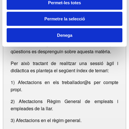
implementació de nombroses novetats socials que
Permet-les totes
afecten tant als nostres despatxos com als clients
dels mateix, per això, tractant de donar resposta a la
Permetre la selecció
multitud d'interpretacions que planteja el nou text, es
realitza la present sessió informativa, on tractarem
Denega
d'aclarir, ordenar i comprendre el conjunt de la
norma, amb l'objecte de poder afrontar comptes
qüestions es desprenguin sobre aquesta matèria.
Per això tractant de realitzar una sessió àgil i
didàctica es planteja el següent índex de temari:
1) Afectacions en els treballador@s per compte
propi.
2) Afectacions Règim General de empleats i
empleades de la llar.
3) Afectacions en el règim general.