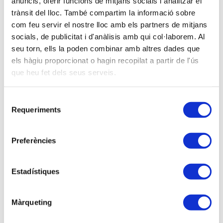
anuncis, oferir funcions de mitjans socials i analitzar el
trànsit del lloc. També compartim la informació sobre
Descripción
com feu servir el nostre lloc amb els partners de mitjans
socials, de publicitat i d'anàlisis amb qui col·laborem. Al
Contingut de la sessió
seu torn, ells la poden combinar amb altres dades que
els hàgiu proporcionat o hagin recopilat a partir de l'ús
Com cada any, es proposa una sessió
que heu fet dels seus serveis.
d'actualització comptable per comentar i analitzar les
novetats comptables que s'han aprovat en 2018, així
com també els canvis que s'estan preparant en
Selecció
Requeriments
aquests moments en el Pla General de
de
Comptabilitat, que entraran en vigor el 2019 i 2020.
consentiment
Preferències
Entre d'altres, s'explicaran:
- El nou PGC per a partits polítics,
Estadístiques
- La nova Norma d'Informació no financera,
Màrqueting
- Les modificacions previstes en la comptabilització
dels Instruments Financers (NIIF 9 i NIIF 32),