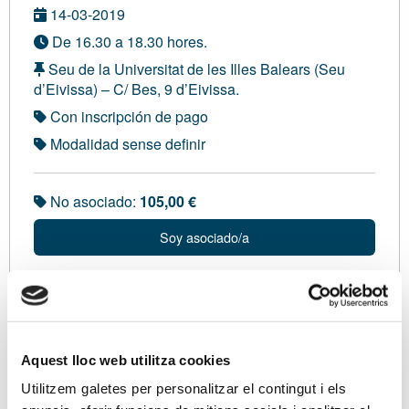
14-03-2019
De 16.30 a 18.30 hores.
Seu de la Universitat de les Illes Balears (Seu
d’Eivissa) – C/ Bes, 9 d’Eivissa.
Con inscripción de pago
Modalidad sense definir
No asociado:
105,00 €
Soy asociado/a
Ponentes
Sr. Manel Salas, Professor Mercantil. Llicenciat en
Aquest lloc web utilitza cookies
Ciències Econòmiques i Empresarials. Censor Jurat
Utilitzem galetes per personalitzar el contingut i els
de Comptes.