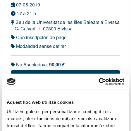
07-05-2019
17 a 21 h.
Seu de la Universitat de les Illes Balears a Eivissa
– C/ Calvari, 1 -07800 Eivissa
Con inscripción de pago
Modalidad sense definir
No Asociado/a:
90,00 €
Soy asociado/a
Ponentes
Aquest lloc web utilitza cookies
Vicente Arbona i Mas, Cap de la Unitat d'Inspecció
Utilitzem galetes per personalitzar el contingut i els
de l’Administració de l’AEAT Eivissa i Formentera
anuncis, oferir funcions de mitjans socials i analitzar el
trànsit del lloc. També compartim la informació sobre