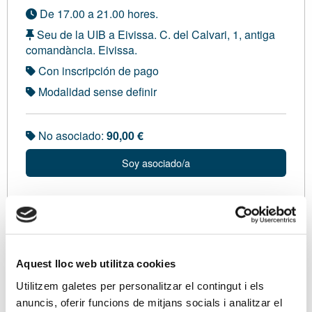
De 17.00 a 21.00 hores.
Seu de la UIB a Eivissa. C. del Calvari, 1, antiga
comandància. Eivissa.
Con inscripción de pago
Modalidad sense definir
No asociado:
90,00 €
Soy asociado/a
Ponentes
Amb en Vicente Arbona i Mas, Cap de la Unitat
Aquest lloc web utilitza cookies
d'Inspecció de l’Administració de l’AEAT Eivissa i
Formentera.
Utilitzem galetes per personalitzar el contingut i els
anuncis, oferir funcions de mitjans socials i analitzar el