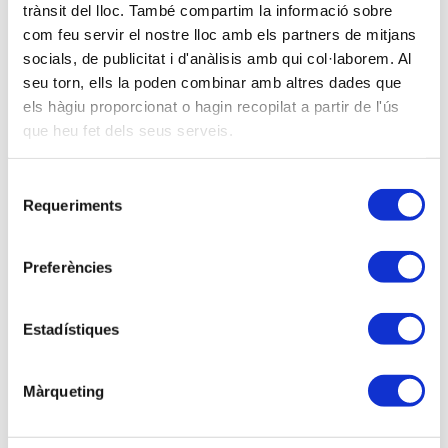
trànsit del lloc. També compartim la informació sobre
Descripción
com feu servir el nostre lloc amb els partners de mitjans
Programa
socials, de publicitat i d'anàlisis amb qui col·laborem. Al
seu torn, ells la poden combinar amb altres dades que
La temàtica a tractar, entre altres, seran qüestions
els hàgiu proporcionat o hagin recopilat a partir de l'ús
d'imputació temporal d'ingressos i despeses,
que heu fet dels seus serveis.
sol·licitud de criteris especials d'imputació temporal,
incentius fiscals d'entitats de reduïda dimensió, amb
Selecció
especial referència a la manera d'aplicar-los a través
Requeriments
de
d'ajustos extra comptables, la distinció entre les
consentiment
opcions i drets en l'àmbit de l'Impost de Societats,
Preferències
possibilitat de canviar el criteri d'imputació temporal
en una comprovació de l'Administració, ingressos i
despeses comptabilitzades en l'exercici diferent al
Estadístiques
de la seva meritació, el principi de regularització
completa o íntegra, les obligacions tributàries
Màrqueting
connexes en el IS, l’ajornament de despeses i
l'especial vigilància de la prescripció de la despesa,