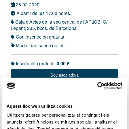
25-02-2020
A partir de les 17.00 hores.
Sala d'Actes de la seu central de l'APttCB, C/
Lepant, 235, bxos. de Barcelona.
Con inscripción gratuita
Modalidad sense definir
Inscripción gratuita:
0,00 €
Soy asociado/a
Ponentes
Aquest lloc web utilitza cookies
Amb en José Mª Gay de Liébana, Doctor en
Utilitzem galetes per personalitzar el contingut i els
Ciències Econòmiques i Dret. Professor Titular
anuncis, oferir funcions de mitjans socials i analitzar el
d’Economia Financera i Comptabilitat a la
trànsit del lloc. També compartim la informació sobre