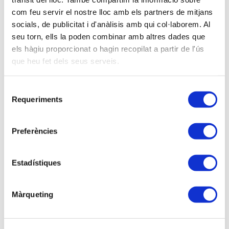
Universitat de Barcelona. Membre d’Honor de
com feu servir el nostre lloc amb els partners de mitjans
l’APttCB.
socials, de publicitat i d'anàlisis amb qui col·laborem. Al
seu torn, ells la poden combinar amb altres dades que
els hàgiu proporcionat o hagin recopilat a partir de l'ús
Descripción
que heu fet dels seus serveis.
REVOLUCIÓN TECNOLÓGICA Y NUEVA
ECONOMÍA
Selecció
Todos los secretos contables de Apple, Google,
Requeriments
de
Facebook y Amazon
consentiment
Avui dia les revolucions tecnològiques i digitals
Preferències
transformen de manera dràstica i abrupta gairebé
tots els àmbits de la nostra vida, i canvien la manera
Estadístiques
de fer les coses, de produir i també de consumir.
Això és el que es coneix com a “disrupció”.
Màrqueting
Aquest concepte, aplicat a l’economia, implica una
categòrica remodelació de les tradicionals