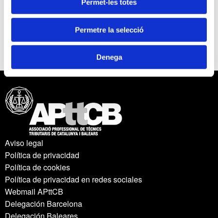
Permet-les totes
vàlid per a la persona assistent al curs; per
acollir-vos a aquest descompte, seleccioneu la
tarifa “Alumne Curs IRPF” a l’hora de fer la
Permetre la selecció
inscripció.
Denega
Aviso legal
Política de privacidad
Política de cookies
Política de privacidad en redes sociales
Webmail APttCB
Delegación Barcelona
Delegación Baleares