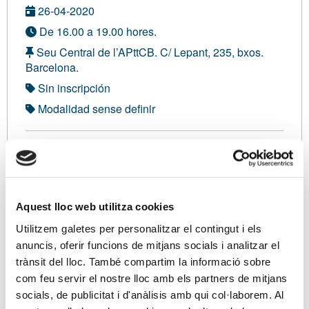
26-04-2020
De 16.00 a 19.00 hores.
Seu Central de l’APttCB. C/ Lepant, 235, bxos.
Barcelona.
Sin inscripción
Modalidad sense definir
Inscripción gratuita:
0,00 €
Soy asociado/a
Aquest lloc web utilitza cookies
Utilitzem galetes per personalitzar el contingut i els
Ponentes
anuncis, oferir funcions de mitjans socials i analitzar el
trànsit del lloc. També compartim la informació sobre
Sra. Irene Casín Pascual, Cap Servei d’Informació i
com feu servir el nostre lloc amb els partners de mitjans
Assistència al Contribuent AEAT Catalunya.
socials, de publicitat i d'anàlisis amb qui col·laborem. Al