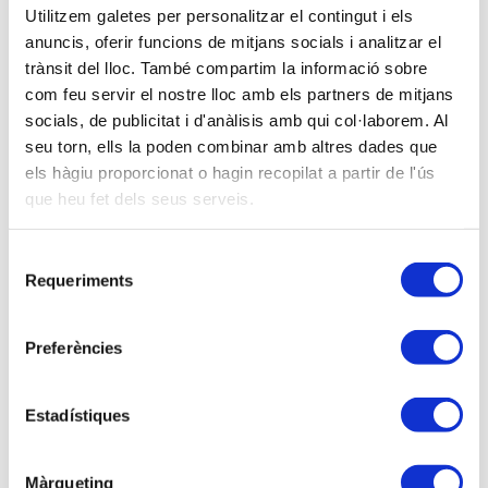
de l'IVA de l'APttCB.
Utilitzem galetes per personalitzar el contingut i els
anuncis, oferir funcions de mitjans socials i analitzar el
trànsit del lloc. També compartim la informació sobre
Descripción
com feu servir el nostre lloc amb els partners de mitjans
PROGRAMA
socials, de publicitat i d'anàlisis amb qui col·laborem. Al
seu torn, ells la poden combinar amb altres dades que
1.
Modalitat de determinació dels pagaments
els hàgiu proporcionat o hagin recopilat a partir de l'ús
fraccionats al 2021 en cas d’exercici de l’opció
que heu fet dels seus serveis.
extraordinària el 2020 per la modalitat de base.
2.
Imputació temporal i qüestions connexes.
Selecció
3.
La compensació de bases imposables negatives.
Requeriments
de
4.
Arrendaments operatius.
consentiment
5.
Retencions i import a retornar.
Preferències
6.
Tractament dels “
actius ocults
”.
7.
Deutes reals no pagats ni reclamats civilment pel
creditor.
Estadístiques
8.
Tractament dels “
passius ficticis
”.
9.
Tipus de gravamen. Especial referència a
Màrqueting