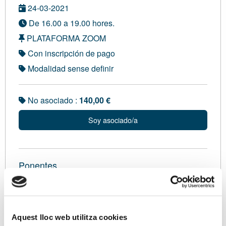
24-03-2021
De 16.00 a 19.00 hores.
PLATAFORMA ZOOM
Con inscripción de pago
Modalidad sense definir
No asociado :
140,00 €
Soy asociado/a
Ponentes
Amb en Vicente Arbona i Mas, Llicenciat en
Administració i Direcció d'Empreses per la UNED.
Funcionari de Carrera del cos Tècnic d'Hisenda.
Aquest lloc web utilitza cookies
Servei de Consultoria Fiscal i Coordinador del Club