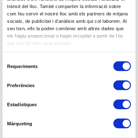
trànsit del lloc. També compartim la informació sobre
com feu servir el nostre lloc amb els partners de mitjans
Descripción
socials, de publicitat i d'anàlisis amb qui col·laborem. Al
TOTS ELS ASSOCIATS EXERCITANTS
seu torn, ells la poden combinar amb altres dades que
DISPOSEN DE 2 PLACES INCLOSES EN LA
els hàgiu proporcionat o hagin recopilat a partir de l'ús
QUOTA
que heu fet dels seus serveis.
1,5 HORES LECTIVES
Selecció
Requeriments
Programa
de
consentiment
1.
Concepte
Preferències
2.
Tipus de societats familiars
3.
Pactes entre familiars
a) Pactes estatutaris en la societat limitada.
Estadístiques
b) Protocol familiar.
- Publicitat.
Màrqueting
- Inscripció registral de clàusules d’escriptures
públiques en execució del protocol familiar.