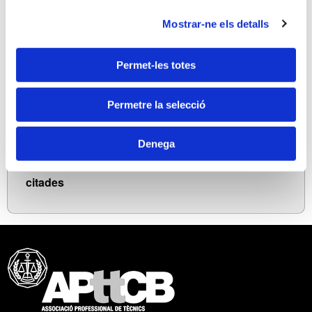
c) Conflicte entre pacte para social recollit en el
protocol familiar i els estatuts.
Mostrar-ne els detalls
4.
El familiar i la Llei de Societats de Capital
a) Persones vinculades.
Permet-les totes
b) Conseqüències de la vinculació.
5.
Clàusules estatutàries i para socials
Permetre la selecció
6.
Formularis
7.
Legislació bàsica
Denega
8. L
egislació citada
9. J
urisprudència i Doctrina administrativa
citades