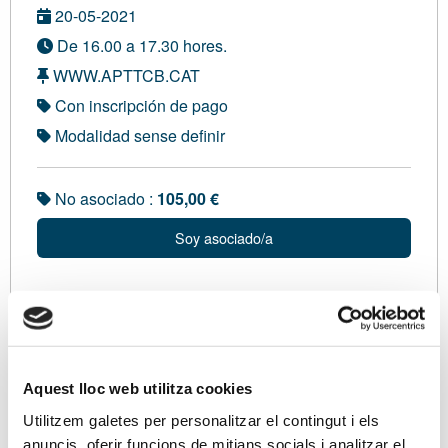
20-05-2021
De 16.00 a 17.30 hores.
WWW.APTTCB.CAT
Con inscripción de pago
Modalidad sense definir
No asociado :
105,00 €
Soy asociado/a
Ponentes
En Miguel Ángel Romero, Advocat, Màster en Dret
Empresa Universitat de Navarra, MBA per la UPC i
Aquest lloc web utilitza cookies
Màster en Fiscalitat per la UOC. Servei de
Utilitzem galetes per personalitzar el contingut i els
Consultoria Mercantil de l'APttCB.
anuncis, oferir funcions de mitjans socials i analitzar el