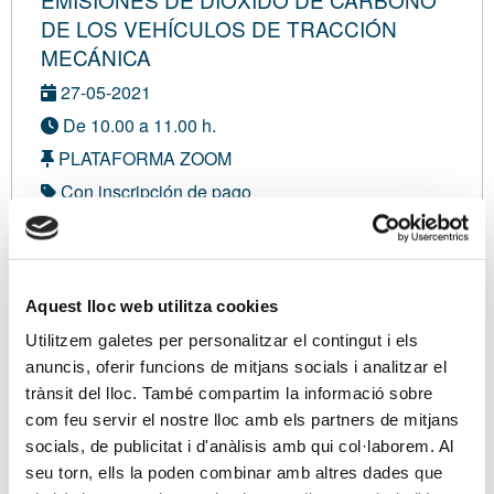
DE LOS VEHÍCULOS DE TRACCIÓN
MECÁNICA
27-05-2021
De 10.00 a 11.00 h.
PLATAFORMA ZOOM
Con inscripción de pago
Modalidad sense definir
No asociado:
0,00 €
Aquest lloc web utilitza cookies
Soy asociado/a
Utilitzem galetes per personalitzar el contingut i els
anuncis, oferir funcions de mitjans socials i analitzar el
trànsit del lloc. També compartim la informació sobre
com feu servir el nostre lloc amb els partners de mitjans
Ponentes
socials, de publicitat i d'anàlisis amb qui col·laborem. Al
Sr. Eduard Vilà Marhuenda, Director de l’ATC, i Sr.
seu torn, ells la poden combinar amb altres dades que