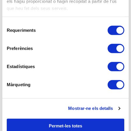
Antonio Martínez Sanchez, Coord. Sistemes i
els hàgiu proporcionat o hagin recopilat a partir de l'ús
Proced. Tributaris ATC.
que heu fet dels seus serveis.
Selecció
Descripción
Requeriments
de
PROGRAMA
consentiment
Preferències
- Introducció: naturalesa i característiques de
l’impost.
- Normativa reguladora.
Estadístiques
- Fet imposable.
- Subjecte passiu.
Màrqueting
- Exempcions.
- Base imposable.
- Quota íntegra.
- Bonificacions.
Mostrar-ne els detalls
- Període impositiu i meritació.
- Gestió: padró i calendari d’implantació).
Permet-les totes