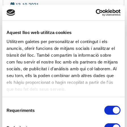
13-10-2021
De 10.00 a 12.00 hores
PLATAFORMA ZOOM
Con inscripción de pago
Aquest lloc web utilitza cookies
Modalidad sense definir
Utilitzem galetes per personalitzar el contingut i els
anuncis, oferir funcions de mitjans socials i analitzar el
trànsit del lloc. També compartim la informació sobre
No asociado:
125,00 €
com feu servir el nostre lloc amb els partners de mitjans
Soy asociado/a
socials, de publicitat i d'anàlisis amb qui col·laborem. Al
seu torn, ells la poden combinar amb altres dades que
els hàgiu proporcionat o hagin recopilat a partir de l'ús
que heu fet dels seus serveis.
Ponentes
Amb Antonio Benavides, Advocat. Inspector de
Selecció
Treball en excedència.
Requeriments
de
consentiment