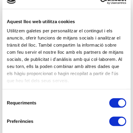
Vinculaciones socio-sociedad.
Recalificación de rentas y criterios en
aplicación del ajuste secundario
Aquest lloc web utilitza cookies
17-02-2022
Utilitzem galetes per personalitzar el contingut i els
De 10.00 a 12.00 hores.
anuncis, oferir funcions de mitjans socials i analitzar el
trànsit del lloc. També compartim la informació sobre
PLATAFORMA ZOOM
com feu servir el nostre lloc amb els partners de mitjans
Con inscripción de pago
socials, de publicitat i d'anàlisis amb qui col·laborem. Al
Modalidad sense definir
seu torn, ells la poden combinar amb altres dades que
els hàgiu proporcionat o hagin recopilat a partir de l'ús
que heu fet dels seus serveis.
No asociado:
125,00 €
Clientes GLOBAL4:
62,50 €
Selecció
Requeriments
Soy asociado/a
de
consentiment
Preferències
Ponentes