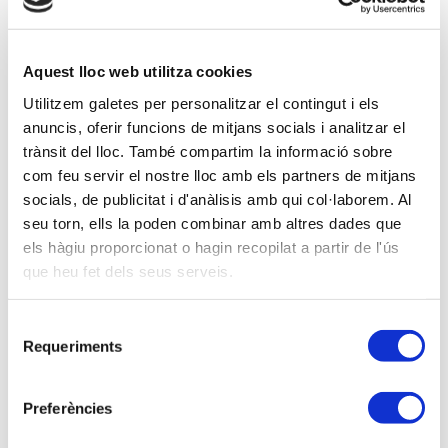
Ponentes
Aquest lloc web utilitza cookies
Amb na Maria Rieradevall, Advocada especialitzada
Utilitzem galetes per personalitzar el contingut i els
en Dret d’Estrangeria i Nacionalitat.
anuncis, oferir funcions de mitjans socials i analitzar el
trànsit del lloc. També compartim la informació sobre
Descripción
com feu servir el nostre lloc amb els partners de mitjans
socials, de publicitat i d'anàlisis amb qui col·laborem. Al
1. Eixos principals del R.D. 629/2022, de 26 de
seu torn, ells la poden combinar amb altres dades que
juliol, pel qual es modifica el Reglament de la Llei
els hàgiu proporcionat o hagin recopilat a partir de l'ús
Orgànica 4/2000, sobre drets i llibertats dels
que heu fet dels seus serveis.
Estrangers a Espanya i la seva integració social,
després de la seva reforma per la Llei Orgància
Selecció
2/2009, aprovat per R. D. 557/2011, de 20 d’abril.
Requeriments
de
2. La contractació en origen i la migració circular.
consentiment
Preferències
3. Els estudiants i l’accés al mercat laboral.