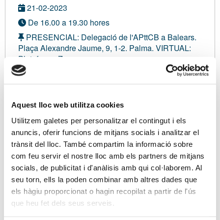
21-02-2023
De 16.00 a 19.30 hores
PRESENCIAL: Delegació de l'APttCB a Balears.
Plaça Alexandre Jaume, 9, 1-2. Palma. VIRTUAL:
Plataforma Zoom.
Con inscripción de pago
Modalidad presencial i virtual
Aquest lloc web utilitza cookies
No asociado:
125,00 €
Utilitzem galetes per personalitzar el contingut i els
anuncis, oferir funcions de mitjans socials i analitzar el
Soy asociado/a
trànsit del lloc. També compartim la informació sobre
com feu servir el nostre lloc amb els partners de mitjans
Inscripción PRESENCIAL
socials, de publicitat i d'anàlisis amb qui col·laborem. Al
seu torn, ells la poden combinar amb altres dades que
els hàgiu proporcionat o hagin recopilat a partir de l'ús
Inscripción VIRTUAL
que heu fet dels seus serveis.