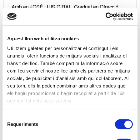
Amb en JOSÉ LUIS GIRAL, Graduat en Direcció
Financera i Comptabilitat. Màster en Tributació i
Assessoria Fiscal (Udima-CEF). Expert Comptable
Acreditat REC i AECA. Tècnic Tributari.
Aquest lloc web utilitza cookies
Utilitzem galetes per personalitzar el contingut i els
Descripción
anuncis, oferir funcions de mitjans socials i analitzar el
Us presentem aquest curs, de temàtica comptable,
trànsit del lloc. També compartim la informació sobre
on abordarem temes concrets que poden ser
com feu servir el nostre lloc amb els partners de mitjans
conflictius, i que poden ajudar en el tancament
socials, de publicitat i d'anàlisis amb qui col·laborem. Al
comptable o davant de situacions que requereixin
seu torn, ells la poden combinar amb altres dades que
actuacions mercantils i les seves possibles
els hàgiu proporcionat o hagin recopilat a partir de l'ús
conseqüències fiscals, aportant si s'escau consultes
que heu fet dels seus serveis.
i resolucions de l'ICAC i/o l'AEAT. Confiem que
trobareu interessant aquesta formació i que
Selecció
contribuïrà a replantejar determinades situacions,
Requeriments
de
ajudant a la seva resolució.
consentiment