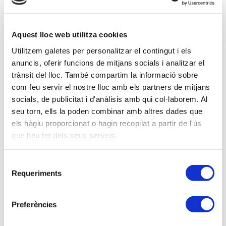
Descripción
Aquest lloc web utilitza cookies
La finalització de l’any 2022, va suposar força canvis normatius, en
Utilitzem galetes per personalitzar el contingut i els
qüestions rellevants en l’àmbit de l’Impost sobre Societats: empreses
anuncis, oferir funcions de mitjans socials i analitzar el
emergents, canvis en la compensació de BIN’s negatives en
trànsit del lloc. També compartim la informació sobre
com feu servir el nostre lloc amb els partners de mitjans
consolidació fiscal de l’IS, nou règim fiscal a les empreses situades a
socials, de publicitat i d'anàlisis amb qui col·laborem. Al
les Illes Balears; així com noves figures impositives: l’Impost
seu torn, ells la poden combinar amb altres dades que
temporal de Solidaritat sobre les Grans Fortunes o el propi Impost
els hàgiu proporcionat o hagin recopilat a partir de l'ús
dels Plàstics no reutilitzables.
que heu fet dels seus serveis.
Creiem oportú revisar aquelles qüestions principals que ja estan en
Selecció
vigor aquest any 2023, i tal com hem anat fent en altres sessions,
Requeriments
de
analitzarem sentències rellevants, criteris de la Direcció General de
consentiment
Tributs i resolucions de l’ICAC a mencionar.
Preferències
Per tant en aquesta sessió us proposem el sumari següent, entre d’
altres: