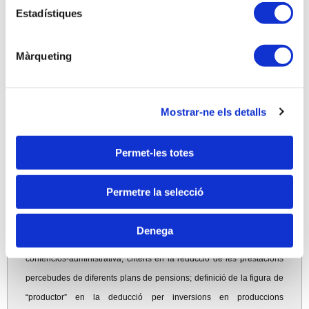
Estadístiques
1.
Revisió de novetats principals en l’Impost sobre Societats en vigor
aquest 2023: empreses emergents, clarificació de deduccions per
Màrqueting
inversions en produccions cinematogràfiques, compensació BIN's
negatives en grups de consolidació fiscal, nous règims fiscals
d’activitats econòmiques situades a les Illes Balears.
Mostrar-ne els detalls
2.
Qüestions principals per a 2022, respecte a l’Impost sobre les
Grans Fortunes vs. l’Impost sobre el Patrimoni. Model aprovat.
Permet-les totes
3.
Consideracions respecte les empreses emergents de nova
Permetre la selecció
creació, i criteris a complir per la tributació específica en l’àmbit de
l’Impost sobre Societats.
Denega
4.
Resolucions TEAC: Suspensió de les sancions en la via
contenciós-administrativa; criteris en la reducció de les prestacions
percebudes de diferents plans de pensions; definició de la figura de
“productor” en la deducció per inversions en produccions