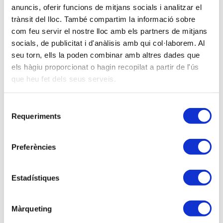
Ponentes
anuncis, oferir funcions de mitjans socials i analitzar el
Guillem Pedragosa – CEO / Cristina Maestre –
trànsit del lloc. També compartim la informació sobre
com feu servir el nostre lloc amb els partners de mitjans
Gerente / Lels Granado – Responsable territorial
socials, de publicitat i d'anàlisis amb qui col·laborem. Al
seu torn, ells la poden combinar amb altres dades que
Descripción
els hàgiu proporcionat o hagin recopilat a partir de l'ús
que heu fet dels seus serveis.
La Ley 4/2023, para la igualdad real y efectiva de las
personas trans y para la garantía de los derechos de
las personas LGTBI, nos exige garantizar la igualdad
Selecció
Requeriments
de trato y de oportunidades y prevenir, corregir y
de
consentiment
eliminar toda forma de discriminación a las personas
del colectivo LGTBI.
Preferències
Las empresas con más de 50 personas contarán con
un
plazo de 12 meses
a partir del 1 de marzo de
Estadístiques
2023 para
implementar medidas específicas
dirigidas a este fin; medidas que deberán ser
Màrqueting
negociadas con la RLT.