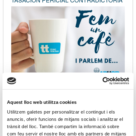
03-05-2024
De 9.30 a 10.30 hores
Aquest lloc web utilitza cookies
PLATAFORMA ZOOM
Utilitzem galetes per personalitzar el contingut i els
Con inscripción de pago
anuncis, oferir funcions de mitjans socials i analitzar el
Modalidad virtual
trànsit del lloc. També compartim la informació sobre
com feu servir el nostre lloc amb els partners de mitjans