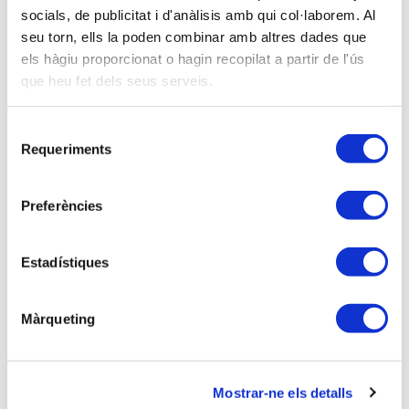
Miembro del Col·legi de Graduats Socials de
socials, de publicitat i d'anàlisis amb qui col·laborem. Al
Tarragona:
0,00 €
seu torn, ells la poden combinar amb altres dades que
els hàgiu proporcionat o hagin recopilat a partir de l'ús
Soy asociado/a
que heu fet dels seus serveis.
Inscripción VIRTUAL
Selecció
Requeriments
de
consentiment
Ponentes
Preferències
amb en Josep Mª Noguera, Llicenciat en ADE i en
Ciències Econòmiques. Auditor i Censor Jurat de
Estadístiques
Comptes. Servei Consultoria Fiscal APttCB.
Màrqueting
Descripción
Os invitamos al próximo encuentro virtual “Hagamos
un café y hablemos de…”, que se celebrará el
Mostrar-ne els detalls