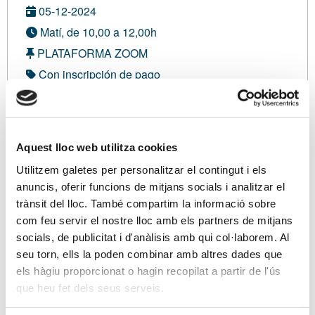
05-12-2024
Matí, de 10,00 a 12,00h
PLATAFORMA ZOOM
Con inscripción de pago
Modalidad virtual
No asociado:
75,00 €
Aquest lloc web utilitza cookies
Miembro del Colegio de Graduados Sociales de
Utilitzem galetes per personalitzar el contingut i els
Tarragona:
25,00 €
anuncis, oferir funcions de mitjans socials i analitzar el
Soy asociado/a
trànsit del lloc. També compartim la informació sobre
com feu servir el nostre lloc amb els partners de mitjans
socials, de publicitat i d'anàlisis amb qui col·laborem. Al
Inscripción VIRTUAL
seu torn, ells la poden combinar amb altres dades que
els hàgiu proporcionat o hagin recopilat a partir de l'ús
que heu fet dels seus serveis.
Ponentes