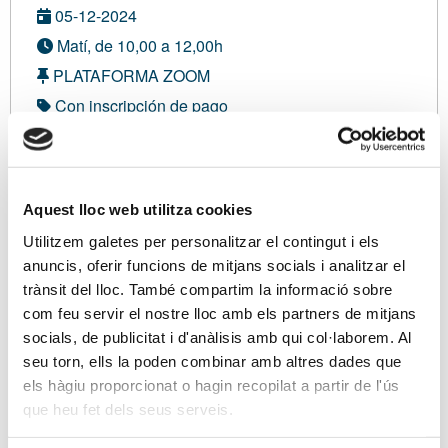
05-12-2024
Matí, de 10,00 a 12,00h
PLATAFORMA ZOOM
Con inscripción de pago
Modalidad virtual
No asociado:
75,00 €
Aquest lloc web utilitza cookies
Miembro del Colegio de Graduados Sociales de
Utilitzem galetes per personalitzar el contingut i els
Tarragona:
25,00 €
anuncis, oferir funcions de mitjans socials i analitzar el
Soy asociado/a
trànsit del lloc. També compartim la informació sobre
com feu servir el nostre lloc amb els partners de mitjans
socials, de publicitat i d'anàlisis amb qui col·laborem. Al
Inscripción VIRTUAL
seu torn, ells la poden combinar amb altres dades que
els hàgiu proporcionat o hagin recopilat a partir de l'ús
que heu fet dels seus serveis.
Ponentes