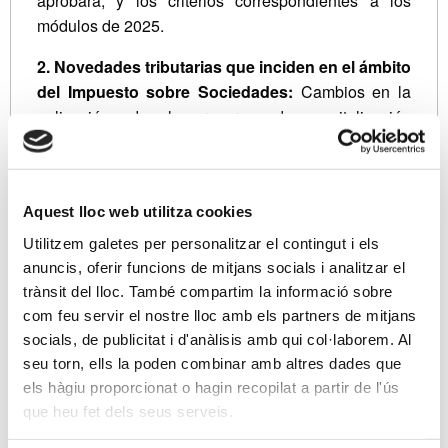
aprobará, y los criterios correspondientes a los
módulos de 2025.
2. Novedades tributarias que inciden en el ámbito
del Impuesto sobre Sociedades:
Cambios en la
aplicación de la reserva de capitalización
(porcentaje aplicable y temporalidad en la dotación
de la reserva indisponible, cambios en el criterio en
la aceleración de amortizaciones en la adquisición
Aquest lloc web utilitza cookies
de vehículos sostenibles, cambios en tipos
impositivos en sociedades Pymes y empresas
Utilitzem galetes per personalitzar el contingut i els
emergentes, y sus criterios en grupos societarios.
anuncis, oferir funcions de mitjans socials i analitzar el
trànsit del lloc. També compartim la informació sobre
3. Aspectos contables y fiscales que inciden en
com feu servir el nostre lloc amb els partners de mitjans
el cierre de 2024:
socials, de publicitat i d'anàlisis amb qui col·laborem. Al
seu torn, ells la poden combinar amb altres dades que
-
Fondos Propios:
operaciones mercantiles
els hàgiu proporcionat o hagin recopilat a partir de l'ús
realizadas y su incidencia fiscal, criterios en
que heu fet dels seus serveis.
ampliaciones de capital por compensación de