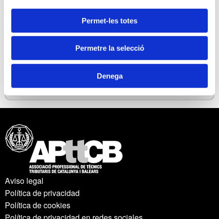
- Reglas de localización.
Permet-les totes
- El papel de las plataformas.
Permetre la selecció
- Deducibilidad de las facturas recibidas.
Denega
- Nuevo régimen de franquicia.
Aviso legal
Política de privacidad
Política de cookies
Política de privacidad en redes sociales