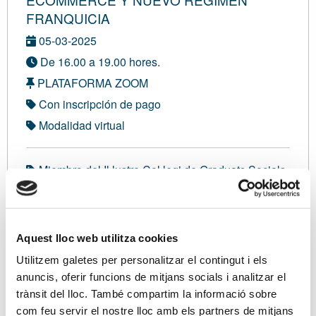
FRANQUICIA
05-03-2025
De 16.00 a 19.00 hores.
PLATAFORMA ZOOM
Con inscripción de pago
Modalidad virtual
Miembro del Il·lustre Col·legi de Graduats Socials
de Tarragona:
52,00 €
Miembro del Il·lustre Col·legi de Graduats Socials
de Barcelona, Girona i Lleida:
52,00 €
Aquest lloc web utilitza cookies
Miembro de la Cámara de Comercio de Ibiza y
Formentera:
52,00 €
Utilitzem galetes per personalitzar el contingut i els
anuncis, oferir funcions de mitjans socials i analitzar el
Miembros del Colegio de Administradores de
Fincas de Girona:
52,00 €
trànsit del lloc. També compartim la informació sobre
com feu servir el nostre lloc amb els partners de mitjans