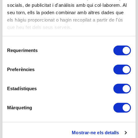
No asociados:
138,00 €
socials, de publicitat i d'anàlisis amb qui col·laborem. Al
Soy asociado/a
seu torn, ells la poden combinar amb altres dades que
els hàgiu proporcionat o hagin recopilat a partir de l'ús
que heu fet dels seus serveis.
Inscripción VIRTUAL
Selecció
Requeriments
de
Ponentes
consentiment
En Lluís Meseguer López, Inspector Coordinador de
Preferències
l'Administració Digital Integral (ADI) de l’AEAT a
València. Coordinador del Club de l'IVA.
Estadístiques
Descripción
Màrqueting
CLAUS D’ACCÉS
ID seminari:
994 462 2349
Mostrar-ne els detalls
Contrasenya:
202503