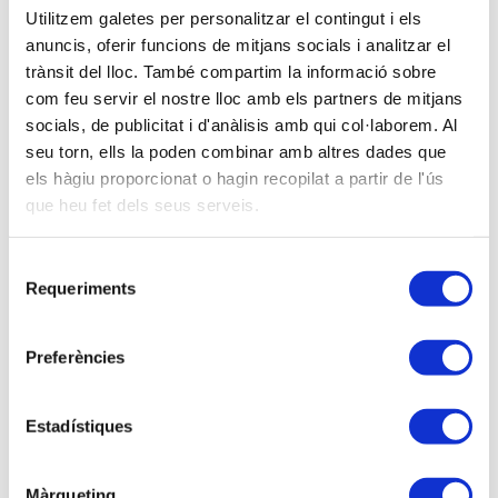
Utilitzem galetes per personalitzar el contingut i els
Soy asociado/a
anuncis, oferir funcions de mitjans socials i analitzar el
trànsit del lloc. També compartim la informació sobre
Inscripción PRESENCIAL
com feu servir el nostre lloc amb els partners de mitjans
socials, de publicitat i d'anàlisis amb qui col·laborem. Al
seu torn, ells la poden combinar amb altres dades que
Inscripción VIRTUAL
els hàgiu proporcionat o hagin recopilat a partir de l'ús
que heu fet dels seus serveis.
Ponentes
Selecció
Requeriments
de
amb en Jesús Rodríguez Márquez, president del
consentiment
Consell per a la Defensa del Contribuent
Preferències
Descripción
Estadístiques
En esta jornada se analizará, con carácter general,
el problema de la deducibilidad de los gastos en la
determinación del rendimiento neto de las
Màrqueting