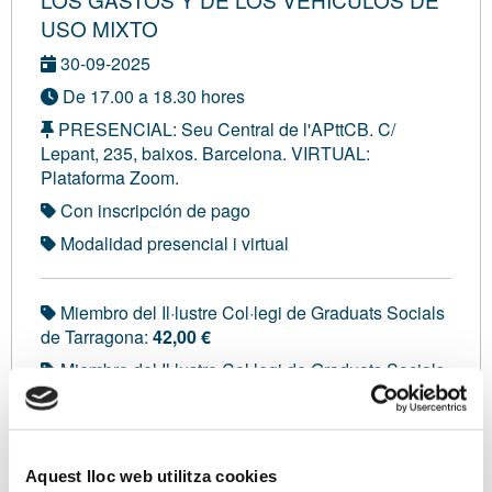
USO MIXTO
30-09-2025
De 17.00 a 18.30 hores
PRESENCIAL: Seu Central de l'APttCB. C/
Lepant, 235, baixos. Barcelona. VIRTUAL:
Plataforma Zoom.
Con inscripción de pago
Modalidad presencial i virtual
Miembro del Il·lustre Col·legi de Graduats Socials
de Tarragona:
42,00 €
Miembro del Il·lustre Col·legi de Graduats Socials
de Barcelona, Girona i Lleida:
42,00 €
Miembro del Col·legi d'Administradors de Finques
de Girona:
42,00 €
Aquest lloc web utilitza cookies
No asociado:
115,00 €