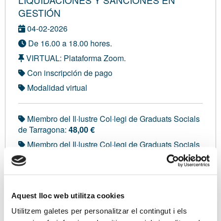
GESTIÓN
04-02-2026
De 16.00 a 18.00 hores.
VIRTUAL: Plataforma Zoom.
Con inscripción de pago
Modalidad virtual
Miembro del Il·lustre Col·legi de Graduats Socials
de Tarragona:
48,00 €
Miembro del Il·lustre Col·legi de Graduats Socials
de Barcelona, Girona i Lleida:
48,00 €
Miembro de la Cámara de Comercio de Ibiza y
Formentera:
48,00 €
Miembro del Col·legi d'Administradors de Finques
Aquest lloc web utilitza cookies
de Girona:
48,00 €
Utilitzem galetes per personalitzar el contingut i els