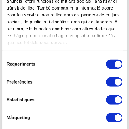
No asociado:
125,00 €
anuncis, oferir funcions de mitjans socials i analitzar el
trànsit del lloc. També compartim la informació sobre
Soy asociado/a
com feu servir el nostre lloc amb els partners de mitjans
socials, de publicitat i d'anàlisis amb qui col·laborem. Al
Inscripción VIRTUAL
seu torn, ells la poden combinar amb altres dades que
els hàgiu proporcionat o hagin recopilat a partir de l'ús
que heu fet dels seus serveis.
Ponentes
Selecció
amb en Xavier Mª Suñé Negre, President del
Requeriments
de
Tribunal Econòmic Administratiu Regional de
consentiment
Catalunya.
Preferències
Descripción
Estadístiques
Recursos de liquidaciones y sanciones en
gestión:
Màrqueting
En el seminario se analizarán las principales