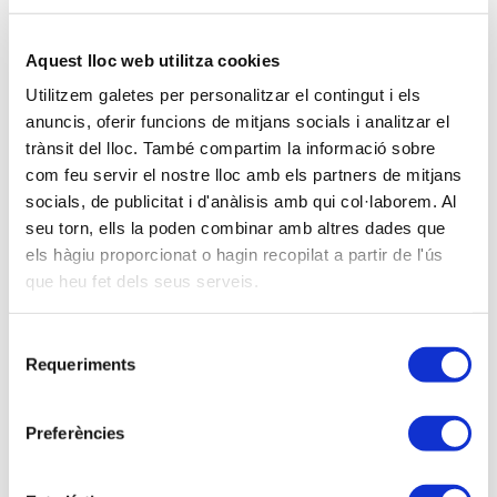
Balears
Aquest lloc web utilitza cookies
Utilitzem galetes per personalitzar el contingut i els
anuncis, oferir funcions de mitjans socials i analitzar el
trànsit del lloc. També compartim la informació sobre
com feu servir el nostre lloc amb els partners de mitjans
socials, de publicitat i d'anàlisis amb qui col·laborem. Al
seu torn, ells la poden combinar amb altres dades que
els hàgiu proporcionat o hagin recopilat a partir de l'ús
que heu fet dels seus serveis.
08-01-2026
DE 11.00 A 13.30
Selecció
PLATAFORMA ZOOM
Requeriments
de
Con inscripción de pago
consentiment
Modalidad virtual
Preferències
Soy asociado/a