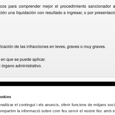
icos para comprender mejor el procedimiento sancionador a
ración una liquidación con resultado a ingresar, o por presentac
ficación de las infracciones en leves, graves o muy graves.
 en que se puede aplicar.
 órgano administrativo.
gal
Webmail APttCB
Delegación Ba
cookies
 de privacidad
Delegación Ba
alitzar el contingut i els anuncis, oferir funcions de mitjans socia
 de cookies
Delegación Lle
compartim la informació sobre com feu servir el nostre lloc amb e
 de privacidad
Delegación Gi