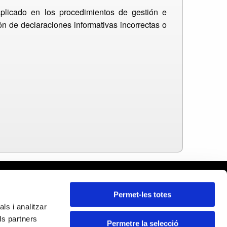
plicado en los procedimientos de gestión e
ión de declaraciones informativas incorrectas o
rcelona
Permet-les totes
leares
ls i analitzar
ida
ls partners
rona
Permetre la selecció