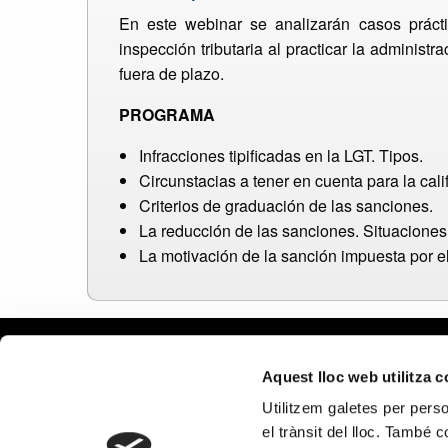
En este webinar se analizarán casos práct
inspección tributaria al practicar la administ
fuera de plazo.
PROGRAMA
Infracciones tipificadas en la LGT. Tipos.
Circunstacias a tener en cuenta para la cali
Criterios de graduación de las sanciones.
La reducción de las sanciones. Situaciones
La motivación de la sanción impuesta por el
Aviso le
Aquest lloc web utilitza 
Política
Utilitzem galetes per person
Política
el trànsit del lloc. També 
Política