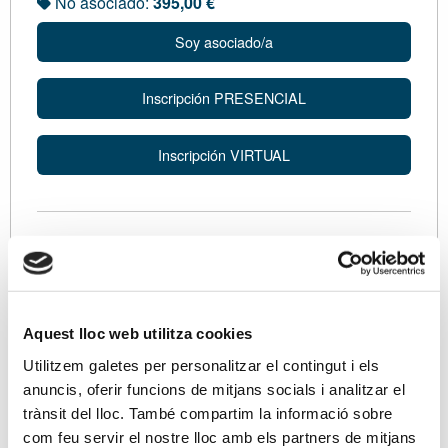
No asociado:
395,00 €
Soy asociado/a
Inscripción PRESENCIAL
Inscripción VIRTUAL
Ponentes
amb Rafael Olañeta Fernández-Grande, President
del TEA de l'Hospitalet de Llobregat. Professor
Titular de Dret Financer i Tributari.
Aquest lloc web utilitza cookies
Utilitzem galetes per personalitzar el contingut i els
Descripción
anuncis, oferir funcions de mitjans socials i analitzar el
trànsit del lloc. També compartim la informació sobre
CLAUS D'ACCÉS
com feu servir el nostre lloc amb els partners de mitjans