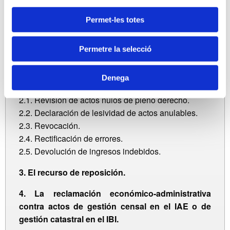
docente y, en su caso, el alumnado.
Permet-les totes
CONTENIDO
Permetre la selecció
1. Normas comunes. Distinción entre nulidad y
anulabilidad.
Denega
2. Procedimientos especiales de revisión.
2.1. Revisión de actos nulos de pleno derecho.
2.2. Declaración de lesividad de actos anulables.
2.3. Revocación.
2.4. Rectificación de errores.
2.5. Devolución de ingresos indebidos.
3. El recurso de reposición.
4. La reclamación económico-administrativa
contra actos de gestión censal en el IAE o de
gestión catastral en el IBI.