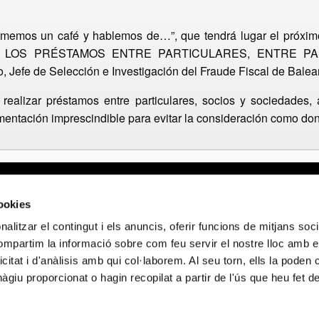
Tomemos un café y hablemos de…”, que tendrá lugar el próximo
A DE LOS PRÉSTAMOS ENTRE PARTICULARES, ENTRE 
Jefe de Selección e Investigación del Fraude Fiscal de Balea
realizar préstamos entre particulares, socios y sociedades,
mentación imprescindible para evitar la consideración como do
gal
Webmail APttCB
Delegación Ba
cookies
 de privacidad
Delegación Ba
alitzar el contingut i els anuncis, oferir funcions de mitjans socia
 de cookies
Delegación Lle
compartim la informació sobre com feu servir el nostre lloc amb e
 de privacidad
Delegación Gi
icitat i d'anàlisis amb qui col·laborem. Al seu torn, ells la poden
 sociales
Delegación Ta
giu proporcionat o hagin recopilat a partir de l'ús que heu fet d
NCIADO POR LOS FONDOS NEXT GENERATION (EU) DEL MECANISMO 