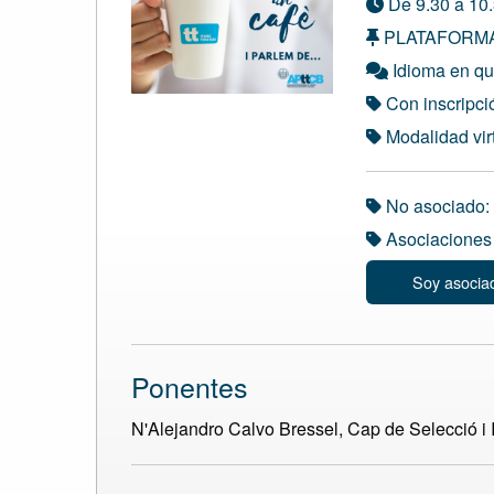
De 9.30 a 10.
PLATAFORM
Idioma en que
Con inscripci
Modalidad vir
No asociado:
Asociaciones 
Soy asocia
Ponentes
N'Alejandro Calvo Bressel, Cap de Selecció i I