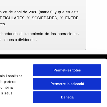
 28 de abril de 2026 (martes), y que en esta
PARTICULARES Y SOCIEDADES, Y ENTRE
res.
 abordando el tratamiento de las operaciones
naciones o dividendos.
rcelona
Permet-les totes
leares
ls i analitzar
ida
ls partners
rona
Permetre la selecció
Certificados:
 combinar
rragona
els seus
Denega
DE RECUPERACIÓN Y RESILENCIA