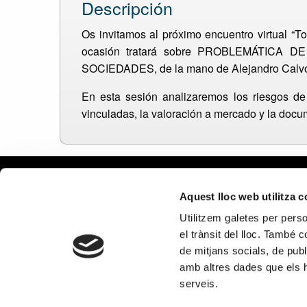
Descripción
Os invitamos al próximo encuentro virtual “
ocasión tratará sobre PROBLEMÁTIC
SOCIEDADES, de la mano de Alejandro Calvo, 
En esta sesión analizaremos los riesgos de 
vinculadas, la valoración a mercado y la docu
Aviso le
Aquest lloc web utilitza 
Política
Utilitzem galetes per person
Política
el trànsit del lloc. També 
Política
de mitjans socials, de publ
en redes
amb altres dades que els hà
PROGRAMA KIT DIGITAL COFINA
serveis.