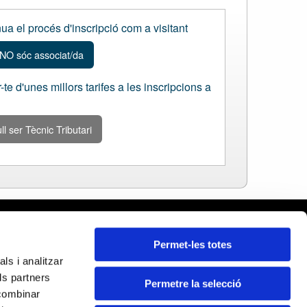
ua el procés d'inscripció com a visitant
NO sóc associat/da
-te d'unes millors tarifes a les inscripcions a
ll ser Tècnic Tributari
celona
Permet-les totes
ars
ls i analitzar
da
ls partners
ona
Permetre la selecció
Certificats:
 combinar
ragona