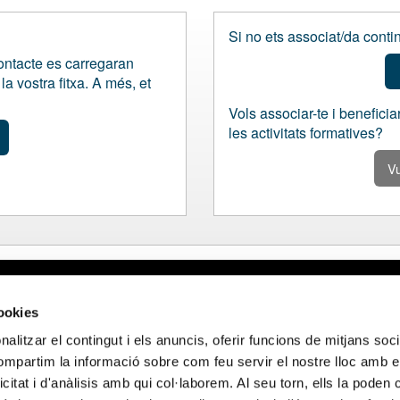
Si no ets associat/da contin
contacte es carregaran
a vostra fitxa. A més, et
Vols associar-te i beneficiar
les activitats formatives?
Vu
al
Webmail APttCB
Delegació Bar
cookies
de privacitat
Delegació Bale
alitzar el contingut i els anuncis, oferir funcions de mitjans socia
 de cookies
Delegació Llei
compartim la informació sobre com feu servir el nostre lloc amb e
de privacitat en
Delegació Gir
icitat i d'anàlisis amb qui col·laborem. Al seu torn, ells la poden
ocials
Delegació Tar