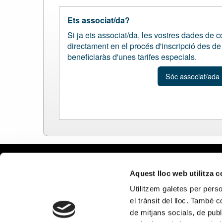
Ets associat/da?
Si ja ets associat/da, les vostres dades de 
directament en el procés d'inscripció des de l
beneficiaràs d'unes tarifes especials.
Sóc associat/ada
Avís leg
Aquest lloc web utilitza 
Política 
Utilitzem galetes per person
Política
el trànsit del lloc. També 
Política 
de mitjans socials, de publ
xarxes s