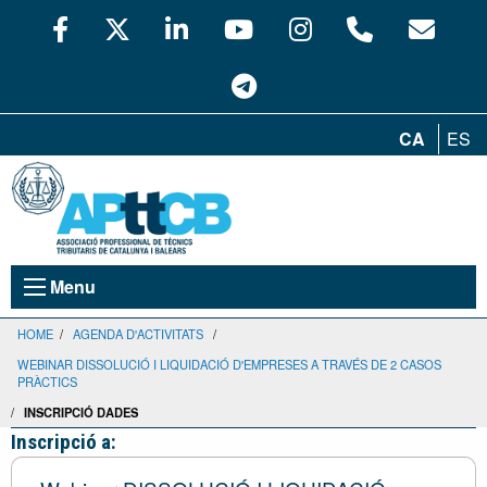
CA
ES
Menu
HOME
/
AGENDA D'ACTIVITATS
/
WEBINAR DISSOLUCIÓ I LIQUIDACIÓ D'EMPRESES A TRAVÉS DE 2 CASOS
PRÀCTICS
/
INSCRIPCIÓ DADES
Inscripció a: