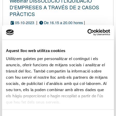
Webinar DISSOLUCIÓ I LIQUIDACIÓ
D'EMPRESES A TRAVÉS DE 2 CASOS
PRÀCTICS
|
|
05-10-2023
De 16.15 a 20.00 hores
|
PLATAFORMA ZOOM
Amb inscripció de pagament
Modalitat virtual
Aquest lloc web utilitza cookies
Utilitzem galetes per personalitzar el contingut i els
DADES
TARIFA
ASSISTENTS
RESUM
CONFIRMACIÓ
anuncis, oferir funcions de mitjans socials i analitzar el
trànsit del lloc. També compartim la informació sobre
com feu servir el nostre lloc amb els partners de mitjans
Ets associat/da?
socials, de publicitat i d'anàlisis amb qui col·laborem. Al
Si ja ets associat/da, les vostres dades de
seu torn, ells la poden combinar amb altres dades que
contacte es carregaran directament en el procés
els hàgiu proporcionat o hagin recopilat a partir de l'ús
d'inscripció des de la vostra fitxa. A més, et
que heu fet dels seus serveis.
beneficiaràs d'unes tarifes especials.
Sóc associat/ada