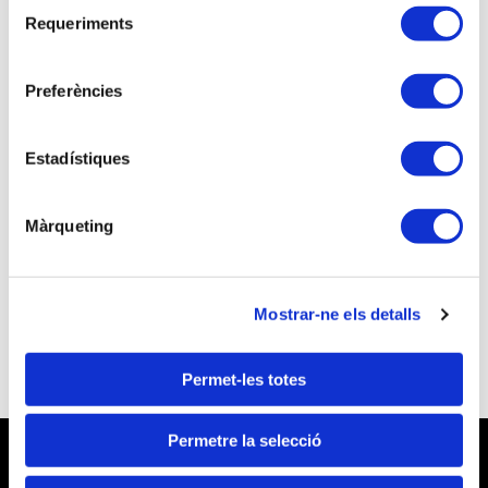
Selecció
Requeriments
de
consentiment
Preferències
Si no ets associat/da continua el procés
d'inscripció com a visitant
Estadístiques
NO sóc associat/da
Vols associar-te i beneficiar-te d'unes millors
Màrqueting
tarifes a les inscripcions a les activitats
formatives?
Vull ser Tècnic Tributari
Mostrar-ne els detalls
Permet-les totes
Permetre la selecció