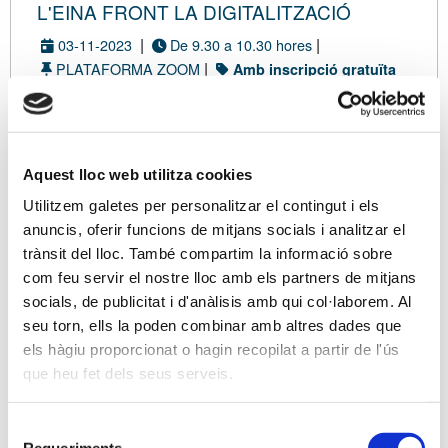
L'EINA FRONT LA DIGITALITZACIÓ
|
|
03-11-2023
De 9.30 a 10.30 hores
|
PLATAFORMA ZOOM
Amb inscripció gratuïta
Modalitat virtual
Aquest lloc web utilitza cookies
DADES
TARIFA
ASSISTENTS
RESUM
CONFIRMACIÓ
Utilitzem galetes per personalitzar el contingut i els
anuncis, oferir funcions de mitjans socials i analitzar el
trànsit del lloc. També compartim la informació sobre
Ets associat/da?
com feu servir el nostre lloc amb els partners de mitjans
Si ja ets associat/da, les vostres dades de
socials, de publicitat i d'anàlisis amb qui col·laborem. Al
contacte es carregaran directament en el procés
seu torn, ells la poden combinar amb altres dades que
d'inscripció des de la vostra fitxa. A més, et
els hàgiu proporcionat o hagin recopilat a partir de l'ús
beneficiaràs d'unes tarifes especials.
que heu fet dels seus serveis.
Sóc associat/ada
Selecció