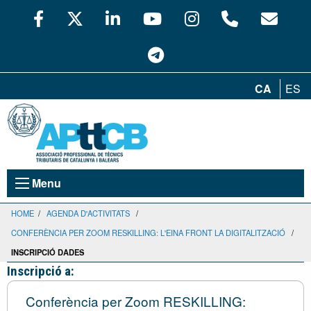
CA
ES
Menu
HOME
/
AGENDA D'ACTIVITATS
/
CONFERÈNCIA PER ZOOM RESKILLING: L'EINA FRONT LA DIGITALITZACIÓ
/
INSCRIPCIÓ DADES
Inscripció a:
Conferència per Zoom RESKILLING: