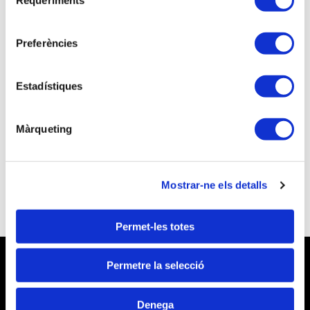
Requeriments
de
consentiment
Si no ets associat/da continua el procés
Preferències
d'inscripció com a visitant
NO sóc associat/da
Estadístiques
Vols associar-te i beneficiar-te d'unes millors
tarifes a les inscripcions a les activitats
Màrqueting
formatives?
Vull ser Tècnic Tributari
Mostrar-ne els detalls
Permet-les totes
Permetre la selecció
Denega