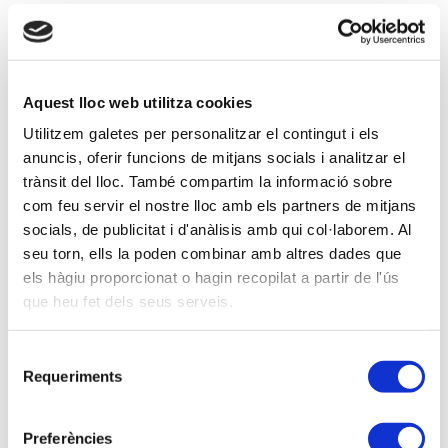
08-02-2018 -
Aula formativa
Curs de COMPTABILITAT AVANÇADA (20 hores lectives) -
Barcelona
Aquest lloc web utilitza cookies
Utilitzem galetes per personalitzar el contingut i els
anuncis, oferir funcions de mitjans socials i analitzar el
08-02-2018 -
Aula formativa
trànsit del lloc. També compartim la informació sobre
GIRONA - Seminari NOVETATS FISCALS 2018. Actualització
com feu servir el nostre lloc amb els partners de mitjans
tributària
socials, de publicitat i d'anàlisis amb qui col·laborem. Al
seu torn, ells la poden combinar amb altres dades que
els hàgiu proporcionat o hagin recopilat a partir de l'ús
Anterior
Següent
que heu fet dels seus serveis.
Selecció
Requeriments
de
consentiment
Preferències