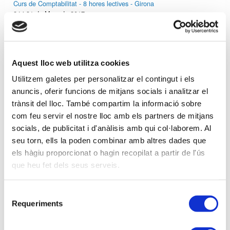
Curs de Comptabilitat - 8 hores lectives - Girona
24 i 31 de Març de 2017
23-03-2017 -
Aula formativa
Jornada PACTES SUCCESSORIS I LA SEVA REPERCUSSIÓ
Aquest lloc web utilitza cookies
TRIBUTÀRIA - Tarragona
Utilitzem galetes per personalitzar el contingut i els
anuncis, oferir funcions de mitjans socials i analitzar el
trànsit del lloc. També compartim la informació sobre
22-03-2017 -
Aula formativa
com feu servir el nostre lloc amb els partners de mitjans
Curs QÜESTIONS DETERMINADES IVA - Girona
socials, de publicitat i d'anàlisis amb qui col·laborem. Al
1, 8, 15 i 22 de març de 2017
seu torn, ells la poden combinar amb altres dades que
els hàgiu proporcionat o hagin recopilat a partir de l'ús
que heu fet dels seus serveis.
Anterior
Següent
Selecció
Requeriments
de
consentiment