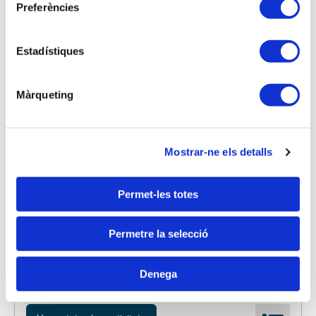
Preferències
Estadístiques
Màrqueting
28-09-2026 - Aula formativa
Mostrar-ne els detalls
Webinar EL SISTEMA DE
SUBMINISTRAMENT IMMEDIAT
Permet-les totes
D'INFORMACIÓ (SII)
amb Alberto Moril, Tècnic d'Hisenda a
Permetre la selecció
l'Administració Digital Integral (ADI) de València.
Accedir a l'activitat
Denega