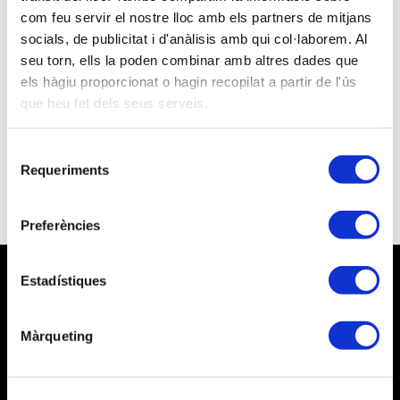
com feu servir el nostre lloc amb els partners de mitjans
socials, de publicitat i d'anàlisis amb qui col·laborem. Al
seu torn, ells la poden combinar amb altres dades que
els hàgiu proporcionat o hagin recopilat a partir de l'ús
que heu fet dels seus serveis.
He oblidat la contrasenya
Selecció
Requeriments
de
Vull ser Tècnic Tributari
consentiment
Preferències
Estadístiques
Màrqueting
Avís legal
Política de privacitat