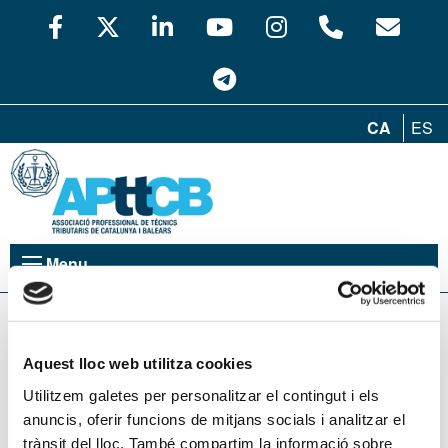
CA
ES
Menu
Àrea Privada
Usuari
Aquest lloc web utilitza cookies
Utilitzem galetes per personalitzar el contingut i els
anuncis, oferir funcions de mitjans socials i analitzar el
Contrasenya
trànsit del lloc. També compartim la informació sobre