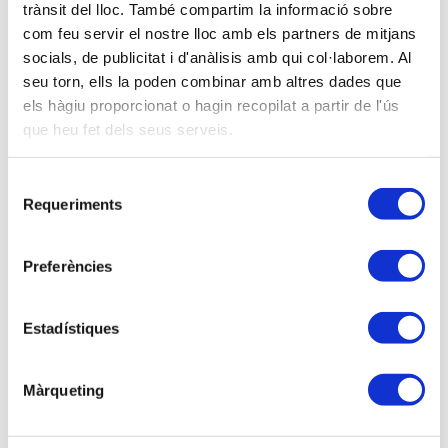
trànsit del lloc. També compartim la informació sobre
per fiduciari. Els hereus i legataris de confiança.
com feu servir el nostre lloc amb els partners de mitjans
• Les substitucions hereditàries.
socials, de publicitat i d'anàlisis amb qui col·laborem. Al
seu torn, ells la poden combinar amb altres dades que
La successió contractual:
els hàgiu proporcionat o hagin recopilat a partir de l'ús
• Els pactes successoris.
que heu fet dels seus serveis.
La successió intestada:
Selecció
Requeriments
• L’ordre de succeir:
de
a) Línia directa descendent.
consentiment
b) El cònjuge vidu i el convivent en unió estable de
Preferències
parella.
c) Línia directa ascendent.
Estadístiques
d) Col•laterals.
e) Altres.
Màrqueting
BLOC 2
Altres figures successòries atribuïdes per la Llei: