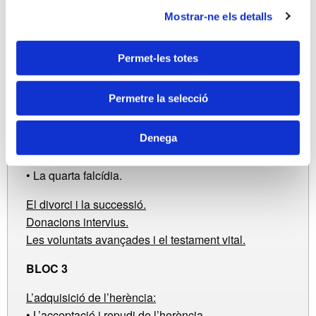
Mostrar-ne els detalls
• La legítima:
a) Els legitimaris.
b) Determinació de la legítima.
Permet-les totes
c) La preterició.
d) El desheretament.
Permetre la selecció
e) La inoficiositat.
f) L’extinció de la legítima.
Denega
• La quarta vidual.
• La quarta falcídia.
El divorci i la successió.
Donacions intervius.
Les voluntats avançades i el testament vital.
BLOC 3
L’adquisició de l’herència:
• L’acceptació i repudi de l’herència.