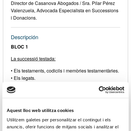
Director de Casanova Abogados / Sra. Pilar Pérez
Valenzuela, Advocada Especialista en Successions
i Donacions.
Descripción
BLOC 1
La successió testada:
• Els testaments, codicils i memòries testamentàries.
• Els legats.
• El marmessor.
• Els fideïcomisos.
• La nul•litat i ineficàcia dels testaments i
disposicions testamentàries.
Aquest lloc web utilitza cookies
• La institució de l’hereu.
Utilitzem galetes per personalitzar el contingut i els
• L’hereu sota condició.
anuncis, oferir funcions de mitjans socials i analitzar el
• Disposicions fiduciàries: la designació de l’hereu