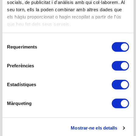
socials, de publicitat i d'anàlisis amb qui col·laborem. Al
24-10-2025
seu torn, ells la poden combinar amb altres dades que
La APttCB ve a los autónomos “en el punto de mira”
els hàgiu proporcionat o hagin recopilat a partir de l'ús
fiscal
que heu fet dels seus serveis.
07-05-2025
Rueda de Prensa - Campaña de la Renta 2024
Selecció
Requeriments
de
consentiment
02-04-2025
Actos del Presidente, Joan Torres, en Menorca
Preferències
02-04-2025
Estadístiques
Entrevistas al Secretario, Xavier Masdéu - Campaña
IRPF
Màrqueting
26-02-2025
Participación de nuestro delegado en Mallorca, Jaume
Borràs Quintana, en el informativo Balear de RTVE
Mostrar-ne els detalls