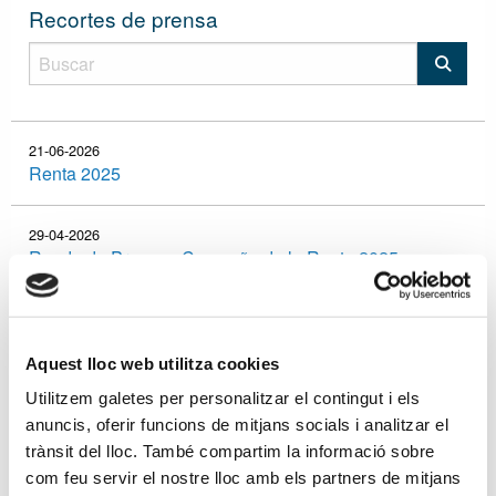
Recortes de prensa
21-06-2026
Renta 2025
29-04-2026
Rueda de Prensa - Campaña de la Renta 2025
08-12-2025
Verifactu: empresas y autónomos esperan que se
Aquest lloc web utilitza cookies
aclare su aplazamiento
Utilitzem galetes per personalitzar el contingut i els
anuncis, oferir funcions de mitjans socials i analitzar el
25-11-2025
30 Jornadas Tributarias
trànsit del lloc. També compartim la informació sobre
com feu servir el nostre lloc amb els partners de mitjans