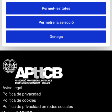
26-11-2024
Permet-les totes
29 Jornadas Tributarias - Impacto en los medios de
comunicación
Permetre la selecció
Anterior
Siguiente
Denega
Aviso legal
Política de privacidad
Política de cookies
Política de privacidad en redes sociales