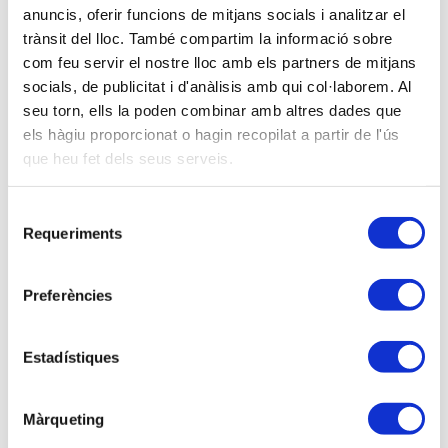
Ponentes
anuncis, oferir funcions de mitjans socials i analitzar el
Guillem Pedragosa – CEO / Cristina Maestre –
trànsit del lloc. També compartim la informació sobre
com feu servir el nostre lloc amb els partners de mitjans
Gerente / Lels Granado – Responsable territorial
socials, de publicitat i d'anàlisis amb qui col·laborem. Al
seu torn, ells la poden combinar amb altres dades que
Descripción
els hàgiu proporcionat o hagin recopilat a partir de l'ús
que heu fet dels seus serveis.
La Ley 4/2023, para la igualdad real y efectiva de las
personas trans y para la garantía de los derechos de
las personas LGTBI, nos exige garantizar la igualdad
Selecció
Requeriments
de trato y de oportunidades y prevenir, corregir y
de
consentiment
eliminar toda forma de discriminación a las personas
del colectivo LGTBI.
Preferències
Las empresas con más de 50 personas contarán con
un
plazo de 12 meses
a partir del 1 de marzo de
Estadístiques
2023 para
implementar medidas específicas
dirigidas a este fin; medidas que deberán ser
Màrqueting
negociadas con la RLT.