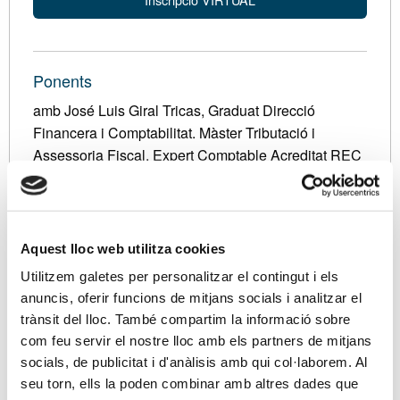
Ponents
amb José Luis Giral Tricas, Graduat Direcció
Financera i Comptabilitat. Màster Tributació i
Assessoria Fiscal. Expert Comptable Acreditat REC
i AECA. Tècnic Tributari. Responsable Servei
Consultoria Comptable APttCB.
Aquest lloc web utilitza cookies
Descripció
Utilitzem galetes per personalitzar el contingut i els
0. Introducció:
anuncis, oferir funcions de mitjans socials i analitzar el
0.1. Diferents tipus de Comptabilitat.
trànsit del lloc. També compartim la informació sobre
0.2. De la Comptabilitat General a la resta de Comptabilitats.
com feu servir el nostre lloc amb els partners de mitjans
0.3. Utilitat de les diferents Comptabilitats.
socials, de publicitat i d'anàlisis amb qui col·laborem. Al
0.4. Aplicació de l'Analítica en la gestió Fiscal.
seu torn, ells la poden combinar amb altres dades que
0.5. Models Excel de Control Analític i Pressupostari.