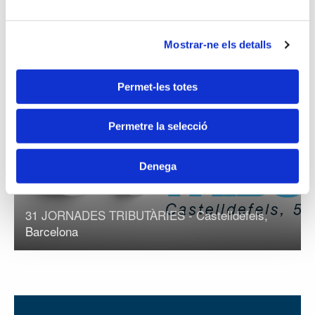
Notícies
Mostrar-ne els detalls
Permet-les totes
Permetre la selecció
Denega
31 JORNADES TRIBUTÀRIES - Castelldefels,
Barcelona