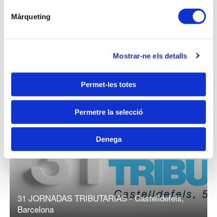
Màrqueting
Mostrar-ne els detalls
Noticias
Permet-les totes
Permetre la selecció
Denega
31 JORNADAS TRIBUTARIAS - Castelldefels,
Barcelona