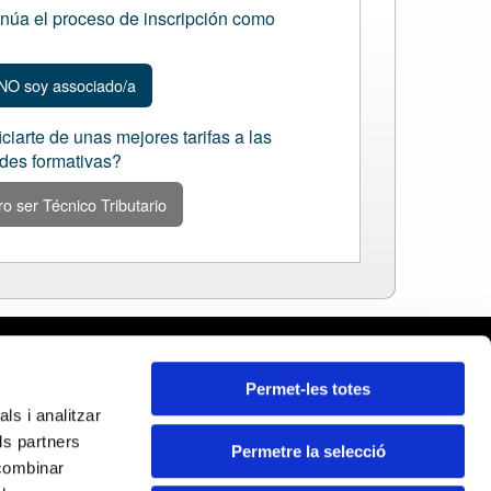
inúa el proceso de inscripción como
NO soy associado/a
ciarte de unas mejores tarifas a las
ades formativas?
o ser Técnico Tributario
rcelona
Permet-les totes
leares
ls i analitzar
ida
ls partners
rona
Permetre la selecció
Certificados:
 combinar
rragona