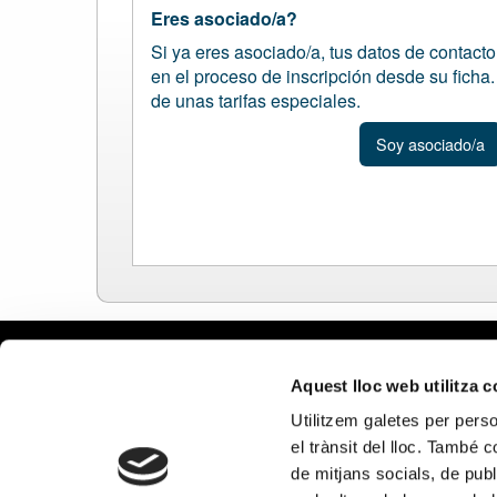
Eres asociado/a?
Si ya eres asociado/a, tus datos de contact
en el proceso de inscripción desde su ficha
de unas tarifas especiales.
Soy asociado/a
Aviso le
Aquest lloc web utilitza 
Política
Utilitzem galetes per person
Política
el trànsit del lloc. També 
Política
de mitjans socials, de publ
en redes