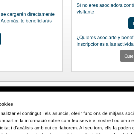
Si no eres asociado/a cont
visitante
o se cargarán directamente
. Además, te beneficiarás
¿Quieres asociarte y benefi
inscripciones a las activid
Quier
gal
Webmail APttCB
Delegación Ba
cookies
 de privacidad
Delegación Ba
alitzar el contingut i els anuncis, oferir funcions de mitjans socia
 de cookies
Delegación Lle
compartim la informació sobre com feu servir el nostre lloc amb e
 de privacidad
Delegación Gi
icitat i d'anàlisis amb qui col·laborem. Al seu torn, ells la poden
 sociales
Delegación Ta