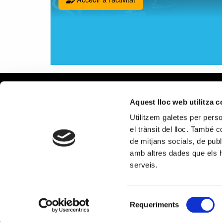
Avís leg
Aquest lloc web utilitza 
Política 
Utilitzem galetes per person
Política
el trànsit del lloc. També 
Política 
de mitjans socials, de publ
xarxes s
amb altres dades que els hà
PROGRAMA KIT DIGITAL CO
serveis.
Selecció
Requeriments
de