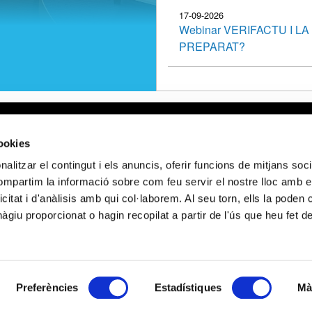
17-09-2026
Webinar VERIFACTU I L
PREPARAT?
al
Webmail APttCB
Delegació Bar
cookies
de privacitat
Delegació Bale
alitzar el contingut i els anuncis, oferir funcions de mitjans socia
 de cookies
Delegació Llei
compartim la informació sobre com feu servir el nostre lloc amb e
de privacitat en
Delegació Gir
icitat i d'anàlisis amb qui col·laborem. Al seu torn, ells la poden
ocials
Delegació Tar
giu proporcionat o hagin recopilat a partir de l'ús que heu fet d
FINANÇAT PELS FONS NEXT GENERATION (EU) DEL MECANISME DE RE
Preferències
Estadístiques
Mà