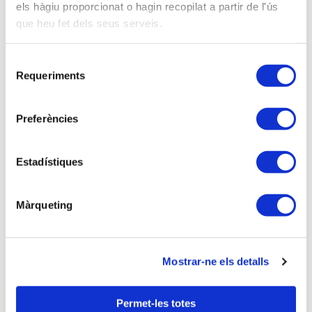
els hàgiu proporcionat o hagin recopilat a partir de l'ús
que heu fet dels seus serveis.
13-11-2024 -
Aula formativa
Selecció
Webinar IMPLANTACIÓ NOU SISTEMA RETA
Requeriments
Modalidad virtual | Inscripción gratuita
de
2 hores lectives
consentiment
Preferències
Anterior
Següent
Estadístiques
Màrqueting
Mostrar-ne els detalls
Permet-les totes