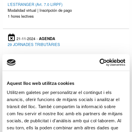
L'ESTRANGER (Art. 7.0 LIRPF)
Modalidad virtual | Inscripción de pago
1 hores lectives
21-11-2024 -
AGENDA
29 JORNADES TRIBUTÀRIES
19-11-2024 -
Aula formativa
Webinar FACTURACIÓ ELECTRÒNICA
Modalidad virtual | Inscripción de pago
Aquest lloc web utilitza cookies
2 hores lectives
Utilitzem galetes per personalitzar el contingut i els
anuncis, oferir funcions de mitjans socials i analitzar el
trànsit del lloc. També compartim la informació sobre
14-11-2024 -
Aula formativa
Webinar PROBLEMÀTICA I TRACTAMENT FISCAL DE VEHICLES
com feu servir el nostre lloc amb els partners de mitjans
D'ÚS MIXT
socials, de publicitat i d'anàlisis amb qui col·laborem. Al
Modalidad virtual | Inscripción de pago
seu torn, ells la poden combinar amb altres dades que
3 hores lectives