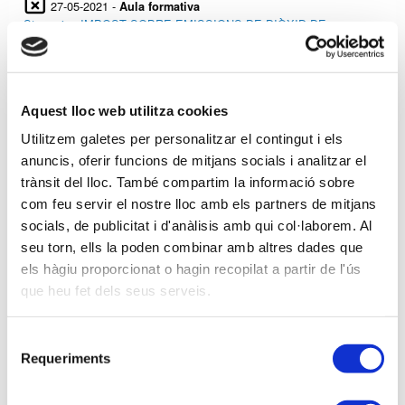
27-05-2021 -
Aula formativa
Streaming IMPOST SOBRE EMISSIONS DE DIÒXID DE
CARBONI DELS VEHICLES DE TRACCIÓ MECÀNICA
25-05-2021 -
Aquest lloc web utilitza cookies
Aula formativa
Streaming FISCALITAT DE LES DISSOLUCIONS MATRIMONIALS
Utilitzem galetes per personalitzar el contingut i els
anuncis, oferir funcions de mitjans socials i analitzar el
trànsit del lloc. També compartim la informació sobre
20-05-2021 -
Aula formativa
com feu servir el nostre lloc amb els partners de mitjans
Streaming PROTOCOLS FAMILIARS I PACTES
socials, de publicitat i d'anàlisis amb qui col·laborem. Al
PARASOCIETARIS
seu torn, ells la poden combinar amb altres dades que
els hàgiu proporcionat o hagin recopilat a partir de l'ús
que heu fet dels seus serveis.
Anterior
Següent
Selecció
Requeriments
de
consentiment