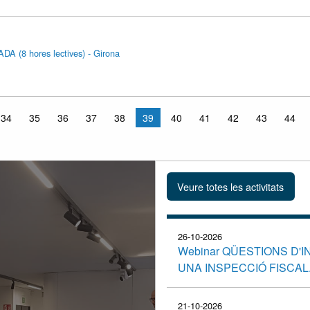
(8 hores lectives) - Girona
34
35
36
37
38
39
40
41
42
43
44
26-10-2026
Webinar QÜESTIONS D'
UNA INSPECCIÓ FISCAL
21-10-2026