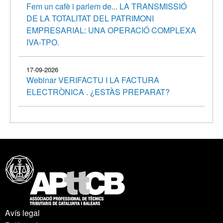
Fem un cafè i parlem de... LA TRANSMISSIÓ
DE LA TOTALITAT DEL PATRIMONI
EMPRESARIAL: UNA OPERACIÓ COMPLEXA
IVA-TPO.
17-09-2026
Webinar VERIFACTU I LA FACTURA
ELECTRÒNICA . ¿ESTÀS PREPARAT?
Avís legal