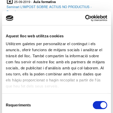
25-09-2019 -
Aula formativa
Seminari L'IMPOST SOBRE ACTIUS NO PRODUCTIUS -
Barcelona
24-09-2019 -
Aula formativa
Seminari ANÀLISI MODIF. LLEI PREV. BLANQUEIG CAPITALS.
Aquest lloc web utilitza cookies
RDL11/2018, ACTIVITATS SUBJECTES I OBLIG. INSCRIPCIÓ AL
Utilitzem galetes per personalitzar el contingut i els
REG. MERCANTIL - Girona
anuncis, oferir funcions de mitjans socials i analitzar el
trànsit del lloc. També compartim la informació sobre
com feu servir el nostre lloc amb els partners de mitjans
24-09-2019 -
Aula formativa
socials, de publicitat i d'anàlisis amb qui col·laborem. Al
Seminari QÜESTIONS DE FISCALITAT IMMOBILIÀRIA EN IVA -
seu torn, ells la poden combinar amb altres dades que
Eivissa
els hàgiu proporcionat o hagin recopilat a partir de l'ús
que heu fet dels seus serveis.
Anterior
Següent
Selecció
Requeriments
de
consentiment