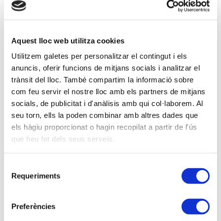
11-01-2016 -
Trobades administracions
Sessió Informativa CAMPANYA DECLARACIONS INFORMATIVES
- Girona
Aquest lloc web utilitza cookies
Utilitzem galetes per personalitzar el contingut i els
anuncis, oferir funcions de mitjans socials i analitzar el
17-12-2015 -
Aula formativa
trànsit del lloc. També compartim la informació sobre
Seminari TANCAMENT FISCAL 2015 - Tarragona
com feu servir el nostre lloc amb els partners de mitjans
socials, de publicitat i d'anàlisis amb qui col·laborem. Al
seu torn, ells la poden combinar amb altres dades que
Anterior
Següent
els hàgiu proporcionat o hagin recopilat a partir de l'ús
que heu fet dels seus serveis.
Selecció
Requeriments
de
consentiment
Preferències