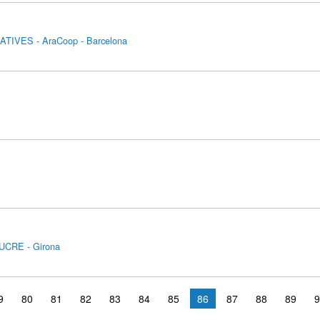
ATIVES - AraCoop - Barcelona
CRE - Girona
9
80
81
82
83
84
85
86
87
88
89
9