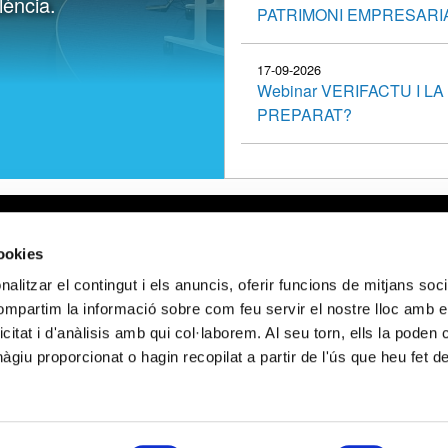
lència.
PATRIMONI EMPRESARIA
17-09-2026
Webinar VERIFACTU I L
PREPARAT?
al
Webmail APttCB
Delegació Bar
cookies
de privacitat
Delegació Bale
alitzar el contingut i els anuncis, oferir funcions de mitjans socia
 de cookies
Delegació Llei
compartim la informació sobre com feu servir el nostre lloc amb e
de privacitat en
Delegació Gir
icitat i d'anàlisis amb qui col·laborem. Al seu torn, ells la poden
ocials
Delegació Tar
giu proporcionat o hagin recopilat a partir de l'ús que heu fet d
FINANÇAT PELS FONS NEXT GENERATION (EU) DEL MECANISME DE RE