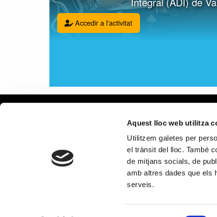
Integral (ADI) de Va
Accedir a l'activitat
Avís leg
Aquest lloc web utilitza 
Política 
Utilitzem galetes per person
Política
el trànsit del lloc. També 
Política 
de mitjans socials, de publ
xarxes s
amb altres dades que els hà
PROGRAMA KIT DIGITAL CO
serveis.